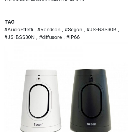
TAG
#AudioEffetti , #Rondson , #Segon , #JS-BSS30B ,
#JS-BSS30N , #diffusore , #IP66