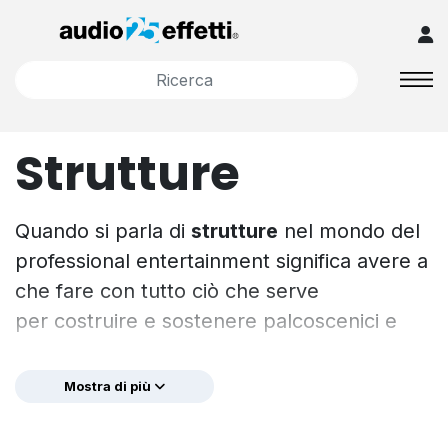
Strutture
Quando si parla di
strutture
nel mondo del
professional entertainment significa avere a
che fare con tutto ciò che serve
per costruire e sostenere palcoscenici e
coperture o semplicemente elevare e
appendere sistemi audio, luci e video.
Mostra di più
Definite genericamente truss, cioè
tralicci
,
o più comunemente
“americane”
,