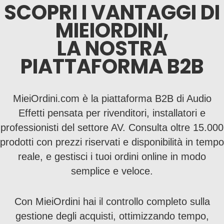
diversi anni in alluminio, da preferire
SCOPRI I VANTAGGI DI
all'acciaio, grazie a un peso fino a tre volte
MIEIORDINI,
inferiore e per la quasi totale assenza di
LA NOSTRA
manutenzione. Le strutture si possono
PIATTAFORMA B2B
classificare in base alla forma -
truss piatte,
truss triangolari e truss quadrate
- e in
base alle dimensioni, tipicamente 22 x 22,
MieiOrdini.com è la piattaforma B2B di Audio
29 x 29, 40 x 40 cm. Oltre alle forme
Effetti pensata per rivenditori, installatori e
classiche lineari, ne esistono poi anche di
professionisti del settore AV. Consulta oltre 15.000
curve così da poter creare soluzioni tra le
prodotti con prezzi riservati e disponibilità in tempo
più disparate e creative.
reale, e gestisci i tuoi ordini online in modo
semplice e veloce.
Con MieiOrdini hai il controllo completo sulla
gestione degli acquisti, ottimizzando tempo,