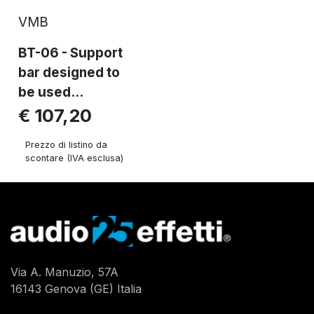
VMB
BT-06 - Support
bar designed to
be used...
€ 107,20
Prezzo di listino da
scontare (IVA esclusa)
Via A. Manuzio, 57A
16143 Genova (GE) Italia