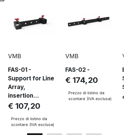
VMB
VMB
VMB
FAS-01 -
FAS-02 -
BC-07
Support for Line
Suppo
€ 174,20
Array,
Serie
Prezzo di listino da
insertion...
€ 8
scontare (IVA esclusa)
€ 107,20
Prezzo 
sconta
Prezzo di listino da
scontare (IVA esclusa)