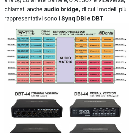
analogico a rete Dante e/o AES67 e viceversa,
chiamati anche
audio bridge
, di cui i modelli più
rappresentativi sono i
Synq DBI e DBT
.