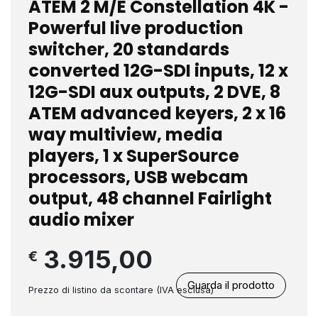
ATEM 2 M/E Constellation 4K -
Powerful live production
switcher, 20 standards
converted 12G-SDI inputs, 12 x
12G-SDI aux outputs, 2 DVE, 8
ATEM advanced keyers, 2 x 16
way multiview, media
players, 1 x SuperSource
processors, USB webcam
output, 48 channel Fairlight
audio mixer
3.915,00
€
Guarda il prodotto
Prezzo di listino da scontare (IVA esclusa)