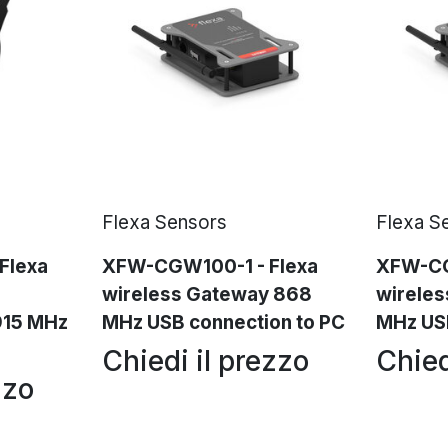
Flexa Sensors
Flexa S
Flexa
XFW-CGW100-1 - Flexa
XFW-CG
wireless Gateway 868
wireles
 915 MHz
MHz USB connection to PC
MHz USB
Chiedi il prezzo
Chied
zzo