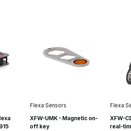
Flexa Sensors
Flexa S
lexa
XFW-UMK - Magnetic on-
XFW-CD
 915
off key
real-ti