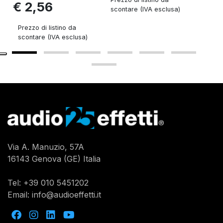
€ 2,56
scontare (IVA esclusa)
sconta
Prezzo di listino da
scontare (IVA esclusa)
Via A. Manuzio, 57A
16143 Genova (GE) Italia
Tel:
+39 010 5451202
Email:
info@audioeffetti.it