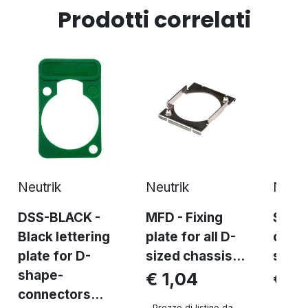
Prodotti correlati
Neutrik
Neutrik
Neutr
DSS-BLACK -
MFD - Fixing
SCDX
Black lettering
plate for all D-
cover
plate for D-
sized chassis...
size 
shape-
€ 1,04
€ 3,
connectors...
Prezzo di listino da
Prezzo 