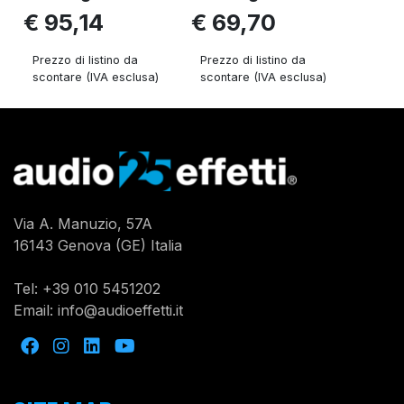
€ 95,14
€ 69,70
Prezzo di listino da
Prezzo di listino da
scontare (IVA esclusa)
scontare (IVA esclusa)
Via A. Manuzio, 57A
16143 Genova (GE) Italia
Tel:
+39 010 5451202
Email:
info@audioeffetti.it