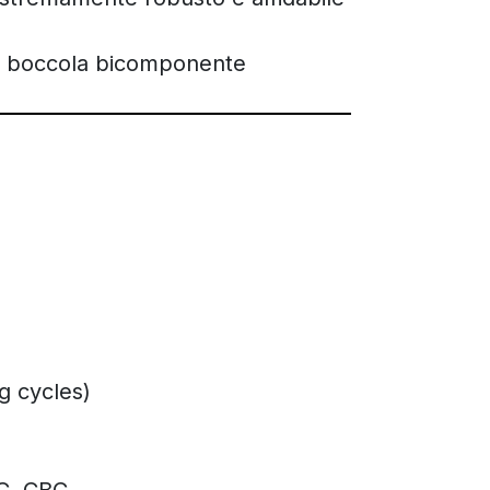
lla boccola bicomponente
g cycles)
AC, CBC