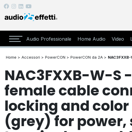
Audio Professionale
Home Audio
Video
Home >
Accessori >
PowerCON >
PowerCON da 2A >
NAC3FXXB-
NAC3FXXB-W-S -
female cable con
locking and color
(grey) for power,