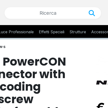
Luce Professionale
Effetti Speciali
Strutture
Accessor
W-S
 PowerCON
nector with
 coding
 screw
€