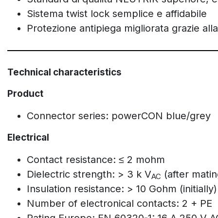
Sistema twist lock semplice e affidabile
Protezione antipiega migliorata grazie a
Technical characteristics
Product
Connector series: powerCON blue/grey
Electrical
Contact resistance: ≤ 2 mohm
Dielectric strength: > 3 k V
(after matin
AC
Insulation resistance: > 10 Gohm (initially)
Number of electronical contacts: 2 + PE
Rating Europe: EN 60320-1: 16 A 250 V 