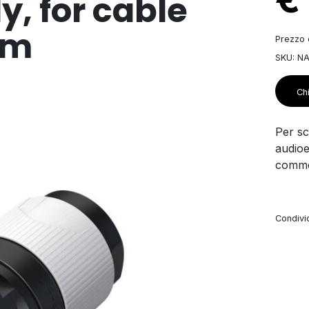
, for cable
mm
Prezzo d
SKU: N
Chi
Per sco
audioe
commer
Condivid