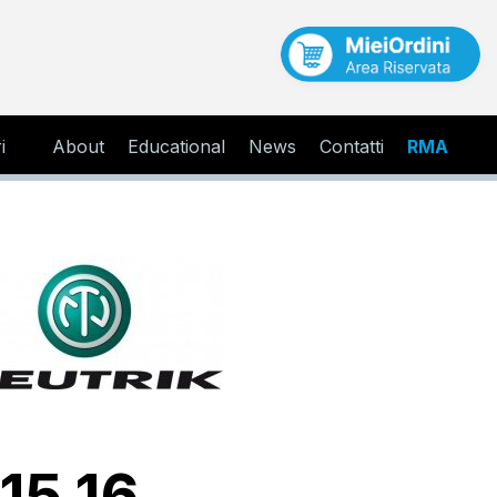
i
About
Educational
News
Contatti
RMA
 15,16