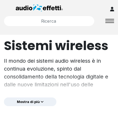
Sistemi wireless
Il mondo dei sistemi audio wireless è in
continua evoluzione, spinto dal
consolidamento della tecnologia digitale e
dalle nuove limitazioni nell'uso delle
frequenze radio. Questi fattori hanno
accelerato l’innovazione, portando sul
Mostra di più
mercato soluzioni sempre più avanzate e
performanti.