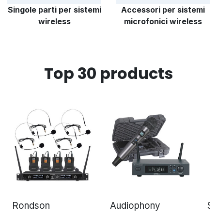
Singole parti per sistemi
Accessori per sistemi
wireless
microfonici wireless
Top 30 products
Rondson
Audiophony
S