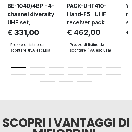
BE-1040/4BP - 4-
PACK-UHF410-
WX
channel diversity
Hand-F5 - UHF
mo
UHF set,...
receiver pack...
sy
€ 331,00
€ 462,00
€
Prezzo di listino da
Prezzo di listino da
P
scontare (IVA esclusa)
scontare (IVA esclusa)
s
SCOPRI I VANTAGGI DI