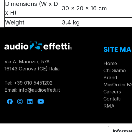
Dimensions (W x D
30 x 20 x 16 cm
x H)
Weight
3.4 kg
SITE MA
Via A. Manuzio, 57A
Home
16143 Genova (GE) Italia
Chi Siamo
Brand
Tel:
+39 010 5451202
MieiOrdini B
Email:
info@audioeffetti.it
Careers
Contatti
RMA
Informat