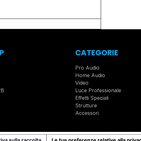
P
CATEGORIE
Pro Audio
Home Audio
Video
2B
Luce Professionale
Effetti Speciali
Strutture
Accessori
iva sulla raccolta
Le tue preferenze relative alla priva