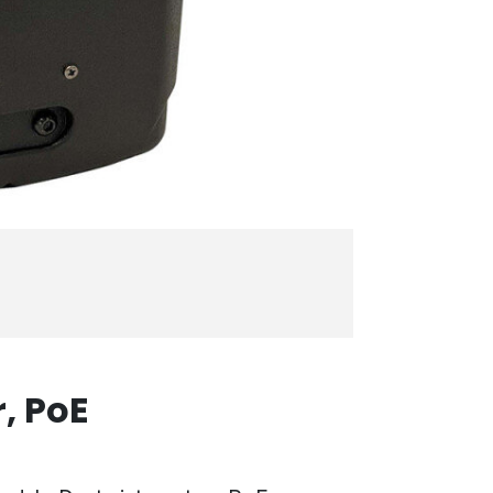
, PoE