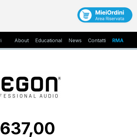
i
About
Educational
News
Contatti
RMA
 637,00