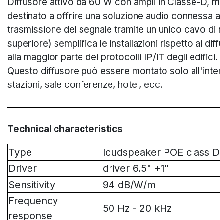
Diffusore attivo da 60 W con ampli in Classe-D, 
destinato a offrire una soluzione audio connessa a 
trasmissione del segnale tramite un unico cavo di
superiore) semplifica le installazioni rispetto ai dif
alla maggior parte dei protocolli IP/IT degli edifici.
Questo diffusore può essere montato solo all'inter
stazioni, sale conferenze, hotel, ecc.
Technical characteristics
Type
loudspeaker POE class D
Driver
driver 6.5" +1"
Sensitivity
94 dB/W/m
Frequency
50 Hz - 20 kHz
response