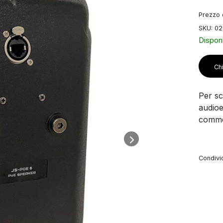
Prezzo d
SKU: 02
Disponi
Chi
Per sco
audioe
commer
Condivid