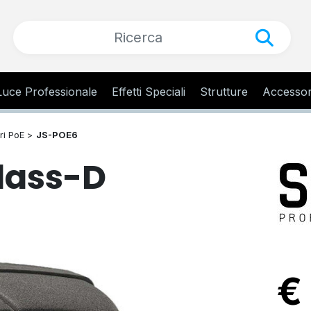
Luce Professionale
Effetti Speciali
Strutture
Accessor
ri PoE >
JS-POE6
lass-D
€