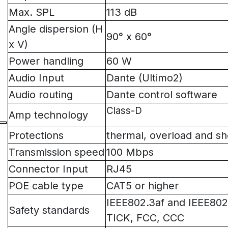
Max. SPL
113 dB
Angle dispersion (H
90° x 60°
x V)
Power handling
60 W
Audio Input
Dante (Ultimo2)
Audio routing
Dante control software
Class-D
Amp technology
Protections
thermal, overload and sho
Transmission speed
100 Mbps
Connector Input
RJ45
POE cable type
CAT5 or higher
IEEE802.3af and IEEE802.
Safety standards
TICK, FCC, CCC