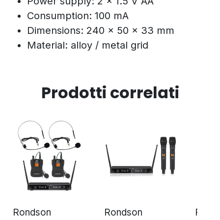
Power supply: 2 x 1.5 V AA
Consumption: 100 mA
Dimensions: 240 x 50 x 33 mm
Material: alloy / metal grid
Prodotti correlati
Rondson
Rondson
Rond