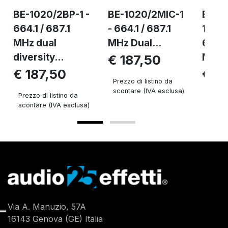
BE-1020/2BP-1 -
BE-1020/2MIC-1
BE-
664.1 / 687.1
- 664.1 / 687.1
1020/
MHz dual
MHz Dual...
664.1
diversity...
MHz d
€ 187,50
€ 187,50
€ 1
Prezzo di listino da
scontare (IVA esclusa)
Prezzo di listino da
Prezzo 
scontare (IVA esclusa)
sconta
Via A. Manuzio, 57A
16143 Genova (GE) Italia