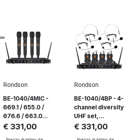
Rondson
Rondson
BE-1040/4MIC -
BE-1040/4BP - 4-
669.1 / 655.0 /
channel diversity
676.6 / 663.0...
UHF set,...
€ 331,00
€ 331,00
Prezzo di listino da
Prezzo di listino da