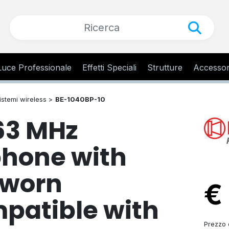
Luce Professionale
Effetti Speciali
Strutture
Accessor
sistemi wireless >
BE-1040BP-10
63 MHz
hone with
dworn
€
patible with
Prezzo d