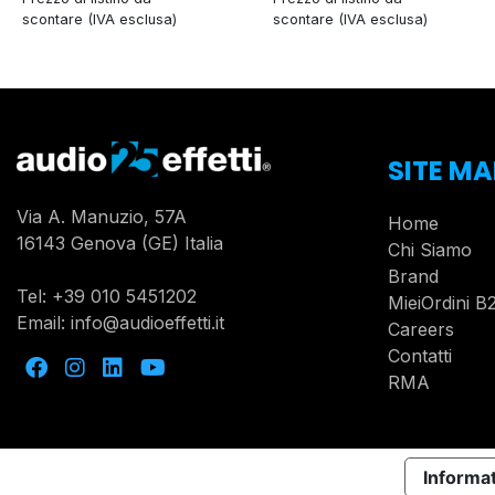
scontare (IVA esclusa)
scontare (IVA esclusa)
SITE MA
Via A. Manuzio, 57A
Home
16143 Genova (GE) Italia
Chi Siamo
Brand
Tel:
+39 010 5451202
MieiOrdini B
Email:
info@audioeffetti.it
Careers
Contatti
RMA
Informat