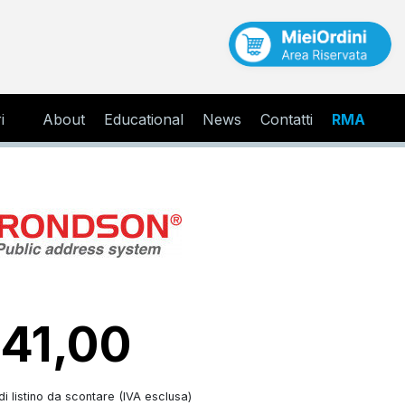
i
About
Educational
News
Contatti
RMA
 41,00
i listino da scontare (IVA esclusa)