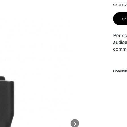
SKU: 02
Chi
Per sco
audioe
commer
Condivid