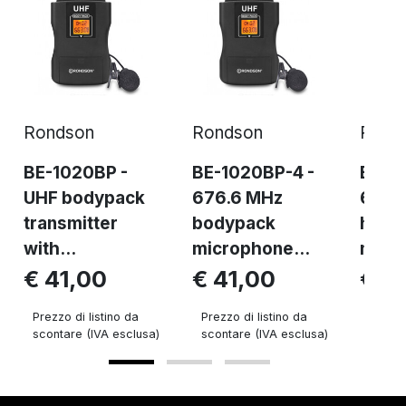
Rondson
Rondson
Rond
BE-1020BP -
BE-1020BP-4 -
BE-1
UHF bodypack
676.6 MHz
676.
transmitter
bodypack
hand
with...
microphone...
micro
€ 41,00
€ 41,00
€ 4
Prezzo di listino da
Prezzo di listino da
Prezzo 
scontare (IVA esclusa)
scontare (IVA esclusa)
sconta