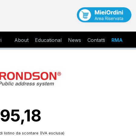
i
About
Educational
News
Contatti
RMA
 95,18
i listino da scontare (IVA esclusa)