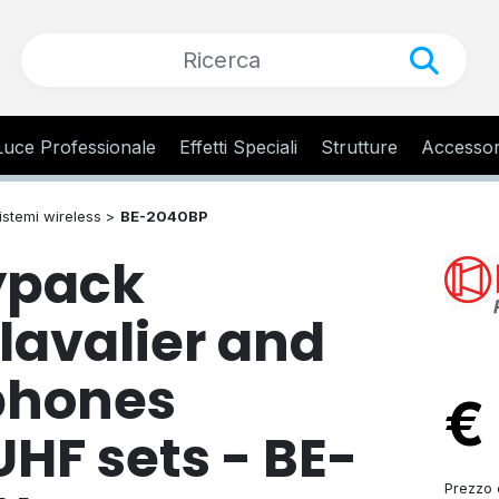
Luce Professionale
Effetti Speciali
Strutture
Accessor
sistemi wireless >
BE-2040BP
ypack
lavalier and
phones
€
HF sets - BE-
Prezzo d