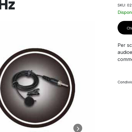
MHz
SKU: 0
Disponi
Chi
Per sco
audioe
commer
Condivid