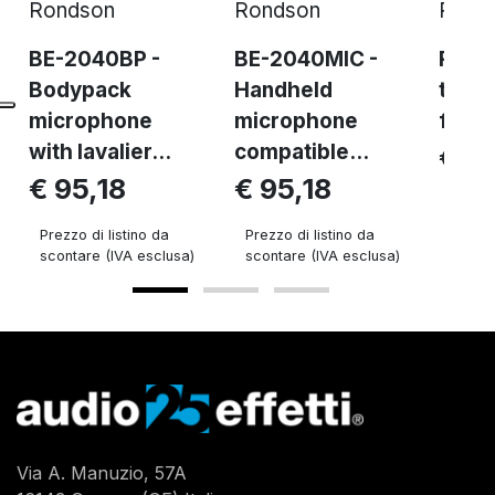
Rondson
Rondson
Rond
BE-2040BP -
BE-2040MIC -
RA-80
Bodypack
Handheld
tripo
microphone
microphone
for r
with lavalier...
compatible...
€ 1
€ 95,18
€ 95,18
Prezzo 
sconta
Prezzo di listino da
Prezzo di listino da
scontare (IVA esclusa)
scontare (IVA esclusa)
Via A. Manuzio, 57A