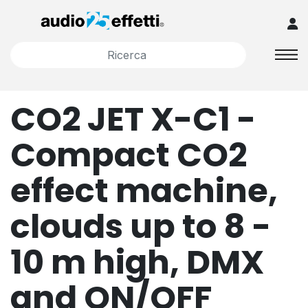
CO2 JET X-C1 -
Compact CO2
effect machine,
clouds up to 8 -
10 m high, DMX
and ON/OFF