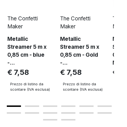
The Confetti
The Confetti
The C
Maker
Maker
Make
Metallic
Metallic
Metal
Streamer 5 m x
Streamer 5 m x
Strea
0,85 cm - blue
0,85 cm - Gold
0,85 
-...
-...
Multi
€ 7,58
€ 7,58
€ 7,
Prezzo di listino da
Prezzo di listino da
Prezzo 
scontare (IVA esclusa)
scontare (IVA esclusa)
sconta