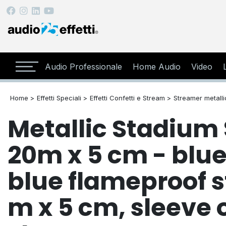
Audio Professionale
Home Audio
Video
Home >
Effetti Speciali >
Effetti Confetti e Stream >
Streamer metalli
Metallic Stadium
20m x 5 cm - blue
blue flameproof 
m x 5 cm, sleeve o