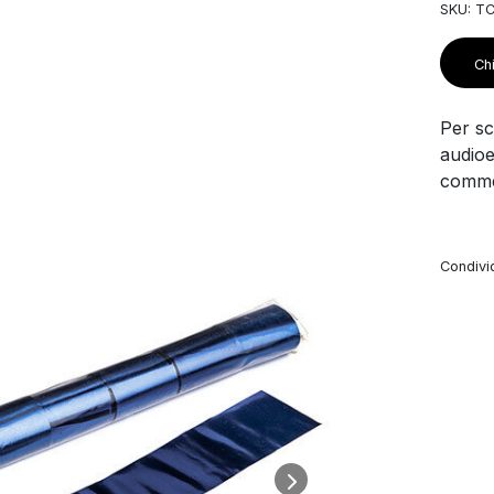
SKU: T
Chi
Per sco
audioe
commer
Condivid