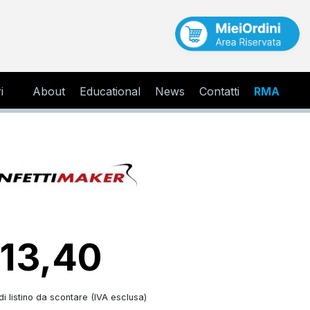
i
About
Educational
News
Contatti
RMA
 13,40
i listino da scontare (IVA esclusa)