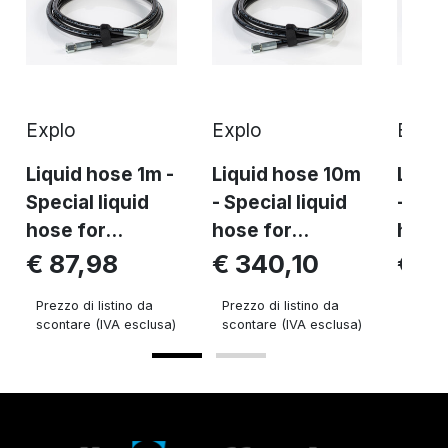
Explo
Explo
Explo
Liquid hose 1m -
Liquid hose 10m
Liqui
Special liquid
- Special liquid
- Spec
hose for...
hose for...
hose 
€ 87,98
€ 340,10
€ 2
Prezzo di listino da
Prezzo di listino da
Prezzo 
scontare (IVA esclusa)
scontare (IVA esclusa)
sconta