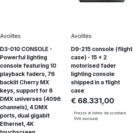
Avolites
Avolites
D3-010 CONSOLE -
D9-215 console (flight
Powerful lighting
case) - 15 + 2
console featuring 10
motorised fader
playback faders, 76
lighting console
backlit Cherry MX
shipped in a flight
keys, support for 8
case
DMX universes (4096
€ 68.331,00
channels), 4 DMX
Prezzo di listino da scontare
ports, dual gigabit
(IVA esclusa)
Ethernet, 4K
touchscreen