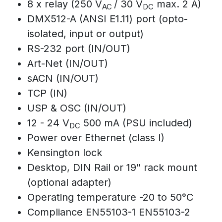
8 x relay (250 V
/ 30 V
max. 2 A)
AC
DC
DMX512-A (ANSI E1.11) port (opto-
isolated, input or output)
RS-232 port (IN/OUT)
Art-Net (IN/OUT)
sACN (IN/OUT)
TCP (IN)
USP & OSC (IN/OUT)
12 - 24 V
500 mA (PSU included)
DC
Power over Ethernet (class I)
Kensington lock
Desktop, DIN Rail or 19" rack mount
(optional adapter)
Operating temperature -20 to 50°C
Compliance EN55103-1 EN55103-2