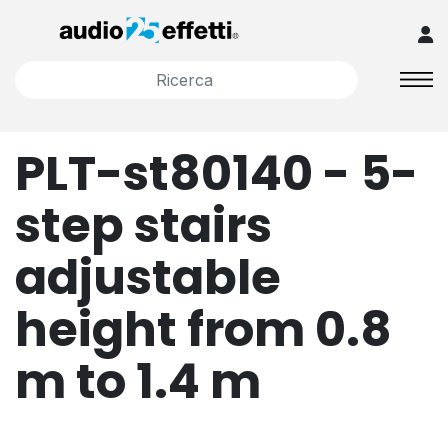
PLT-st80140 - 5-
step stairs
adjustable
height from 0.8
m to 1.4 m