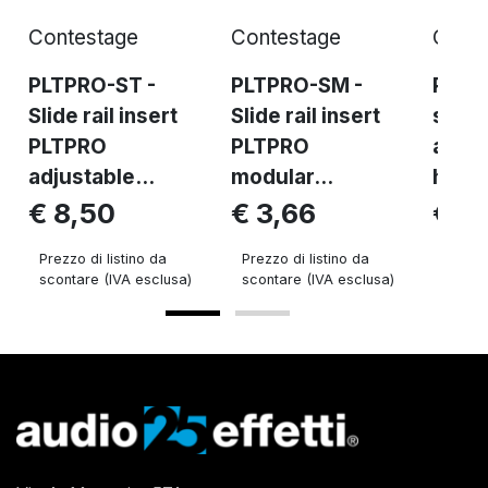
Contestage
Contestage
Conte
PLTPRO-ST -
PLTPRO-SM -
PLT-s
Slide rail insert
Slide rail insert
step 
PLTPRO
PLTPRO
adjus
adjustable...
modular...
heigh
€ 8,50
€ 3,66
€ 7
Prezzo di listino da
Prezzo di listino da
Prezzo 
scontare (IVA esclusa)
scontare (IVA esclusa)
sconta