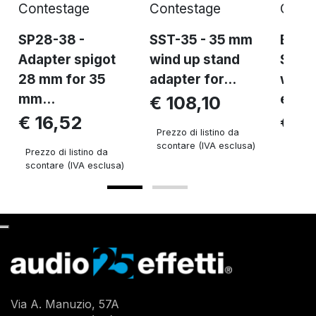
Contestage
Contestage
Conte
SP28-38 -
SST-35 - 35 mm
ELV-
Adapter spigot
wind up stand
Self-
28 mm for 35
adapter for...
winc
mm...
eleva
€ 108,10
€ 16,52
€ 4
Prezzo di listino da
scontare (IVA esclusa)
Prezzo di listino da
Prezzo 
scontare (IVA esclusa)
sconta
Via A. Manuzio, 57A