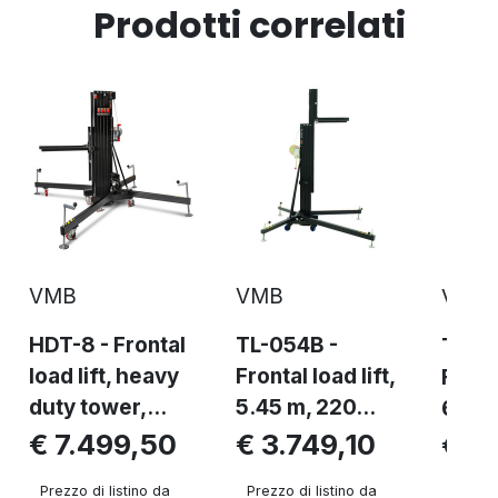
Prodotti correlati
VMB
VMB
VMB
HDT-8 - Frontal
TL-054B -
TL-0
load lift, heavy
Frontal load lift,
Fronta
duty tower,...
5.45 m, 220...
6.30m
€ 7.499,50
€ 3.749,10
€ 4
Prezzo di listino da
Prezzo di listino da
Prezzo 