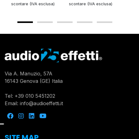
scontare (IVA esclusa)
scontare (IVA esclusa)
sconta
Via A. Manuzio, 57A
16143 Genova (GE) Italia
Tel:
+39 010 5451202
Email:
info@audioeffetti.it
SITE MAP