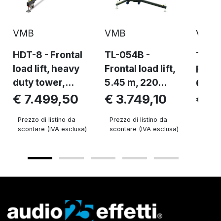
VMB
VMB
VMB
HDT-8 - Frontal
TL-054B -
TL-0
load lift, heavy
Frontal load lift,
Fronta
duty tower,...
5.45 m, 220...
6.30m
€ 7.499,50
€ 3.749,10
€ 4
Prezzo di listino da
Prezzo di listino da
Prezzo 
scontare (IVA esclusa)
scontare (IVA esclusa)
sconta