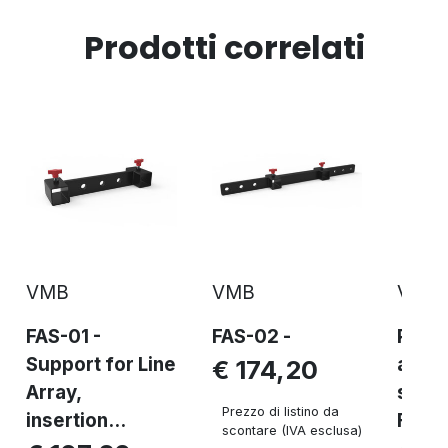
Prodotti correlati
VMB
VMB
VMB
FAS-01 -
FAS-02 -
PR-01
Support for Line
angul
€ 174,20
Array,
suppo
Prezzo di listino da
insertion...
FAS-
scontare (IVA esclusa)