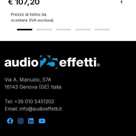
€ 107,20
€ 9
Prezzo di listino da
Prezzo 
scontare (IVA esclusa)
sconta
Via A. Manuzio, 57A
16143 Genova (GE) Italia
Tel:
+39 010 5451202
Email:
info@audioeffetti.it