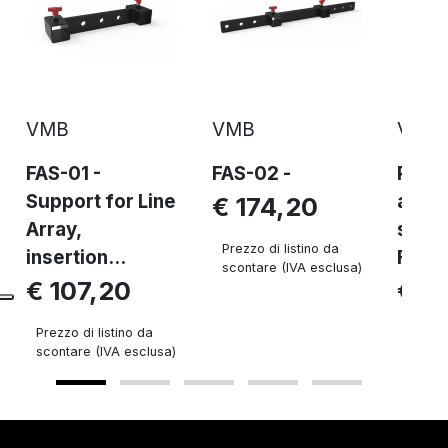
VMB
VMB
VMB
FAS-01 -
FAS-02 -
PR-01
Support for Line
angul
€ 174,20
Array,
suppo
Prezzo di listino da
insertion...
FAS-
scontare (IVA esclusa)
€ 107,20
€ 9
Prezzo di listino da
Prezzo 
scontare (IVA esclusa)
sconta