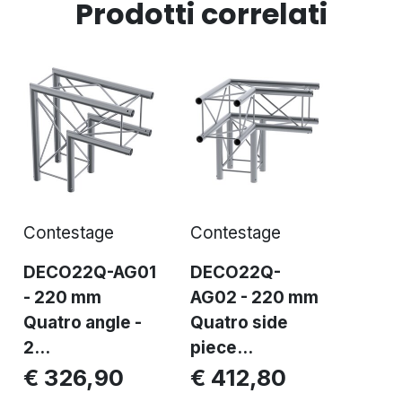
Prodotti correlati
Contestage
Contestage
DECO22Q-AG01
DECO22Q-
- 220 mm
AG02 - 220 mm
Quatro angle -
Quatro side
2...
piece...
€ 326,90
€ 412,80