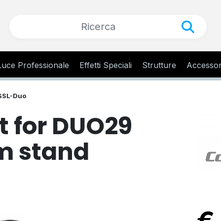
Luce Professionale
Effetti Speciali
Strutture
Accessor
SSL-Duo
t for DUO29
m stand