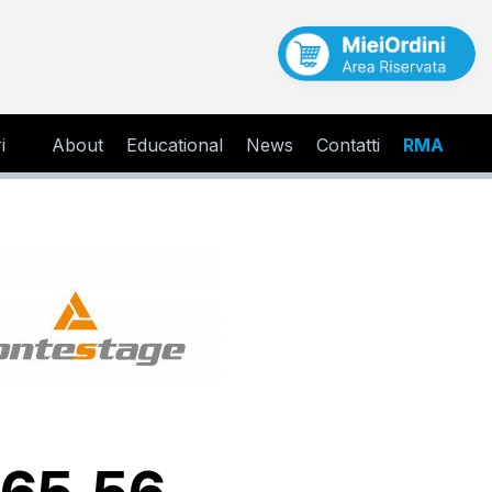
i
About
Educational
News
Contatti
RMA