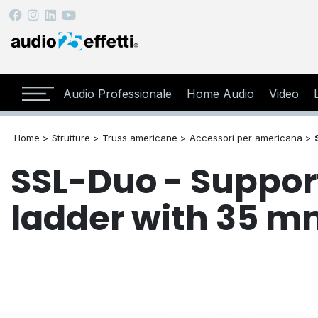
Audio Professionale
Home Audio
Video
Home >
Strutture >
Truss americane >
Accessori per americana >
SSL-Duo - Suppor
ladder with 35 m