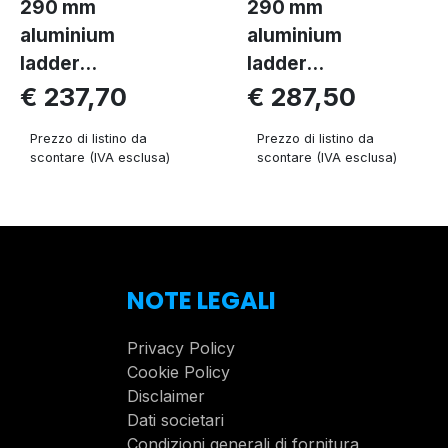
290 mm
290 mm
aluminium
aluminium
ladder...
ladder...
€ 237,70
€ 287,50
Prezzo di listino da
Prezzo di listino da
scontare (IVA esclusa)
scontare (IVA esclusa)
NOTE LEGALI
Privacy Policy
Cookie Policy
Disclaimer
Dati societari
Condizioni generali di fornitura