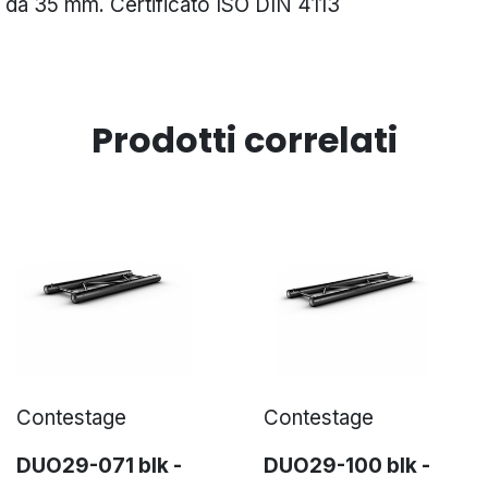
 da 35 mm. Certificato ISO DIN 4113
Prodotti correlati
Contestage
Contestage
DUO29-071 blk -
DUO29-100 blk -