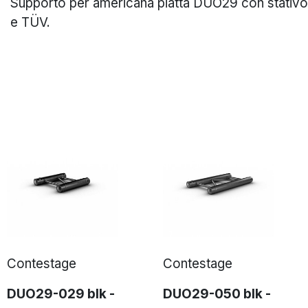
Supporto per americana piatta DUO29 con stativo
e TÜV.
Contestage
Contestage
DUO29-029 blk -
DUO29-050 blk -