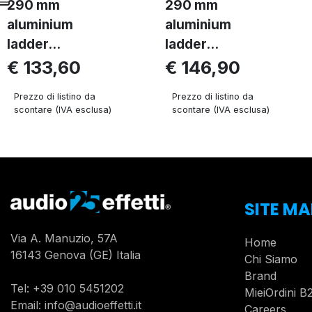
290 mm
290 mm
aluminium
aluminium
ladder...
ladder...
€ 133,60
€ 146,90
Prezzo di listino da
Prezzo di listino da
scontare (IVA esclusa)
scontare (IVA esclusa)
SITE MA
Via A. Manuzio, 57A
Home
16143 Genova (GE) Italia
Chi Siamo
Brand
Tel:
+39 010 5451202
MieiOrdini B
Email:
info@audioeffetti.it
Careers