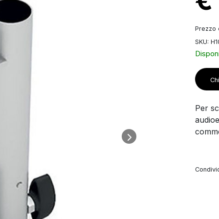
€
Prezzo d
SKU: H
Disponi
Chi
Per sco
audioe
commer
Condivid