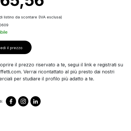
 65,56
i listino da scontare (IVA esclusa)
10609
bile
edi il prezzo
prire il prezzo riservato a te, segui il link e registrati su
ffetti.com. Verrai ricontattato al più presto dai nostri
ciali per studiare il profilo più adatto a te.
i: