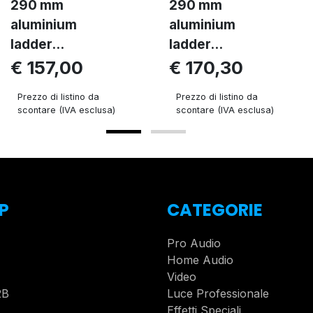
290 mm
290 mm
aluminium
aluminium
ladder...
ladder...
€ 157,00
€ 170,30
Prezzo di listino da
Prezzo di listino da
scontare (IVA esclusa)
scontare (IVA esclusa)
P
CATEGORIE
Pro Audio
Home Audio
Video
2B
Luce Professionale
Effetti Speciali