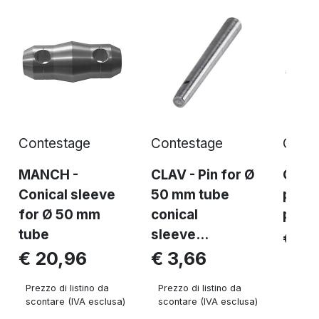
Contestage
Contestage
Conte
MANCH -
CLAV - Pin for Ø
GOUP
Conical sleeve
50 mm tube
pin -
for Ø 50 mm
conical
piec
tube
sleeve...
€ 0
€ 20,96
€ 3,66
Prezzo 
sconta
Prezzo di listino da
Prezzo di listino da
scontare (IVA esclusa)
scontare (IVA esclusa)