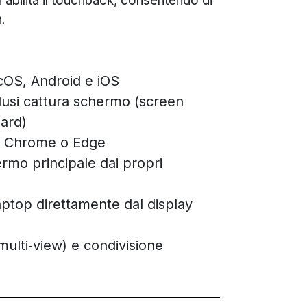
i abilita il touchback, consentendo di
.
OS, Android e iOS
lusi cattura schermo (screen
ard)
er Chrome o Edge
ermo principale dai propri
laptop direttamente dal display
ulti‑view) e condivisione