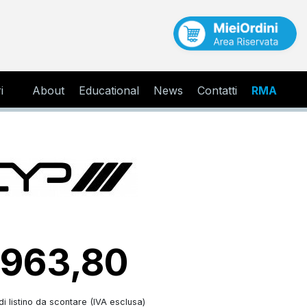
i
About
Educational
News
Contatti
RMA
 963,80
i listino da scontare (IVA esclusa)