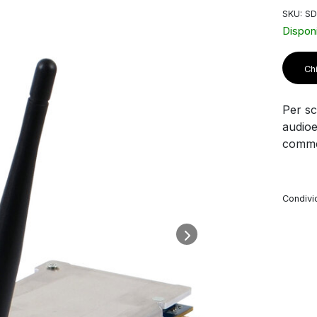
SKU: S
Disponi
Chi
Per sco
audioe
commer
Condivid