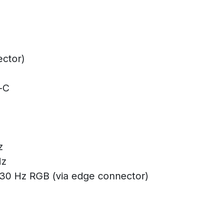
ector)
-C
z
Hz
 30 Hz RGB (via edge connector)