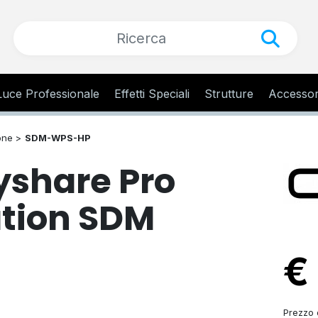
Luce Professionale
Effetti Speciali
Strutture
Accessor
one >
SDM-WPS-HP
share Pro
ation SDM
€
Prezzo d