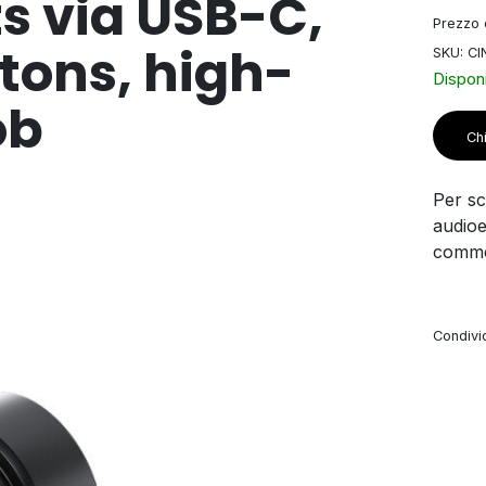
s via USB-C,
Prezzo d
tons, high-
SKU: C
Disponi
ob
Chi
Per sco
audioe
commer
Condivid