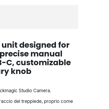
 unit designed for
 precise manual
B-C, customizable
ary knob
lackmagic Studio Camera.
 braccio del treppiede, proprio come