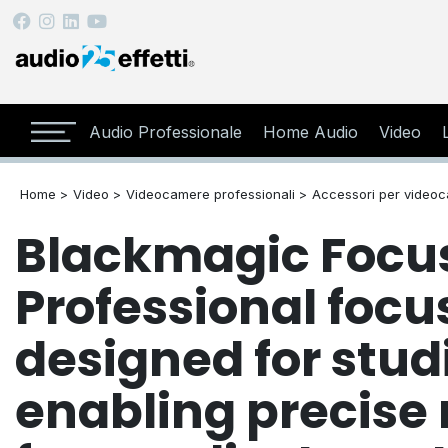
Audio Professionale
Home Audio
Video
Home >
Video >
Videocamere professionali >
Accessori per videoc
Blackmagic Focu
Professional focus
designed for stu
enabling precise