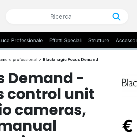
Luce Professionale
Effetti Speciali
Strutture
Accessor
amere professionali >
Blackmagic Focus Demand
s Demand -
 control unit
dio cameras,
 manual
€