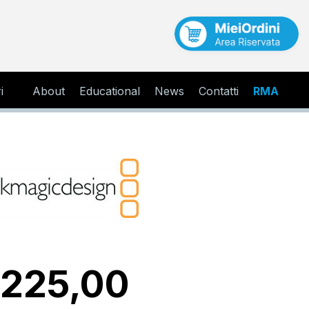
i
About
Educational
News
Contatti
RMA
 225,00