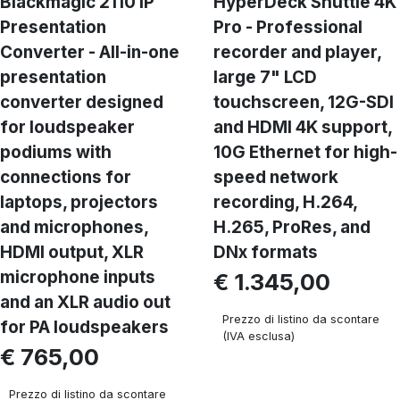
Blackmagic 2110 IP
HyperDeck Shuttle 4K
Presentation
Pro - Professional
Converter - All-in-one
recorder and player,
presentation
large 7" LCD
converter designed
touchscreen, 12G-SDI
for loudspeaker
and HDMI 4K support,
podiums with
10G Ethernet for high-
connections for
speed network
laptops, projectors
recording, H.264,
and microphones,
H.265, ProRes, and
HDMI output, XLR
DNx formats
microphone inputs
€ 1.345,00
and an XLR audio out
Prezzo di listino da scontare
for PA loudspeakers
(IVA esclusa)
€ 765,00
Prezzo di listino da scontare