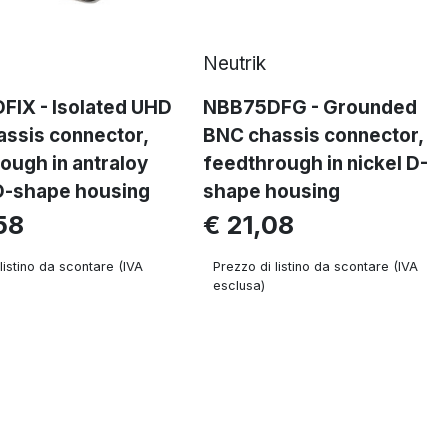
Neutrik
IX - Isolated UHD
NBB75DFG - Grounded
ssis connector,
BNC chassis connector,
ough in antraloy
feedthrough in nickel D-
D-shape housing
shape housing
58
€ 21,08
listino da scontare (IVA
Prezzo di listino da scontare (IVA
esclusa)