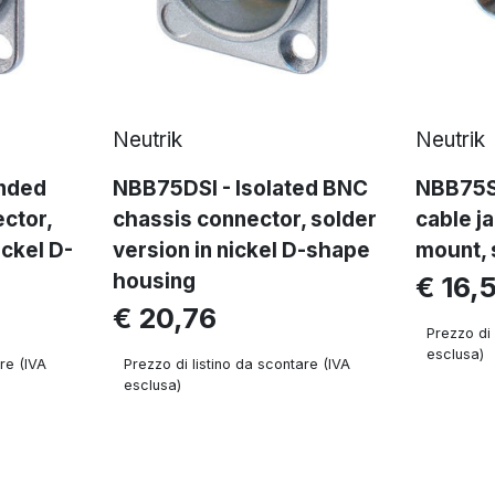
Neutrik
Neutrik
nded
NBB75DSI - Isolated BNC
NBB75SI
ctor,
chassis connector, solder
cable j
ickel D-
version in nickel D-shape
mount, 
housing
€ 16,
€ 20,76
Prezzo di 
esclusa)
re (IVA
Prezzo di listino da scontare (IVA
esclusa)