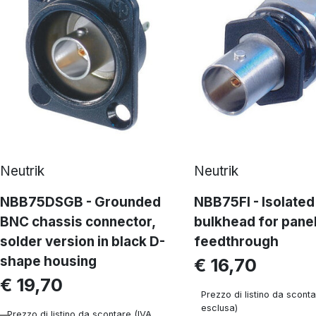
Neutrik
Neutrik
NBB75DSGB - Grounded
NBB75FI - Isolate
BNC chassis connector,
bulkhead for pane
solder version in black D-
feedthrough
shape housing
€ 16,70
€ 19,70
Prezzo di listino da sconta
esclusa)
Prezzo di listino da scontare (IVA