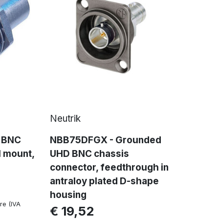
Neutrik
d BNC
NBB75DFGX - Grounded
l mount,
UHD BNC chassis
connector, feedthrough in
antraloy plated D-shape
housing
re (IVA
€ 19,52