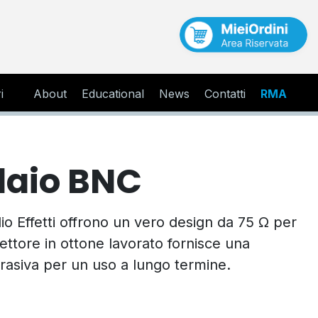
i
About
Educational
News
Contatti
RMA
laio BNC
io Effetti offrono un vero design da 75 Ω per
nnettore in ottone lavorato fornisce una
asiva per un uso a lungo termine.