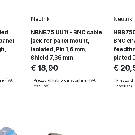
Neutrik
Neutrik
ded
NBNB75IUU11 - BNC cable
NBB75DF
panel
jack for panel mount,
BNC cha
h,
isolated, Pin 1,6 mm,
feedthr
Shield 7,36 mm
plated 
€ 18,90
€ 20,
re (IVA
Prezzo di listino da scontare (IVA
Prezzo di 
esclusa)
esclusa)