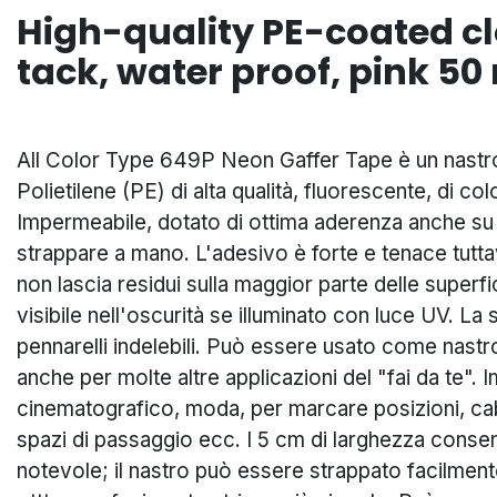
High-quality PE-coated cl
tack, water proof, pink 5
All Color Type 649P Neon Gaffer Tape è un nastro 
Polietilene (PE) di alta qualità, fluorescente, di c
Impermeabile, dotato di ottima aderenza anche su su
strappare a mano. L'adesivo è forte e tenace tuttav
non lascia residui sulla maggior parte delle superfic
visibile nell'oscurità se illuminato con luce UV. La 
pennarelli indelebili. Può essere usato come nast
anche per molte altre applicazioni del "fai da te". 
cinematografico, moda, per marcare posizioni, cab
spazi di passaggio ecc. I 5 cm di larghezza consen
notevole; il nastro può essere strappato facilment