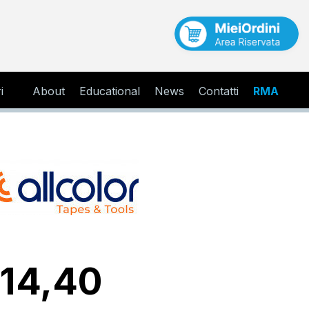
i
About
Educational
News
Contatti
RMA
 14,40