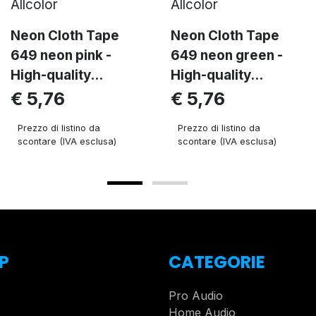
Allcolor
Allcolor
Neon Cloth Tape
Neon Cloth Tape
649 neon pink -
649 neon green -
High-quality...
High-quality...
€ 5,76
€ 5,76
Prezzo di listino da
Prezzo di listino da
scontare (IVA esclusa)
scontare (IVA esclusa)
P
CATEGORIE
Pro Audio
Home Audio