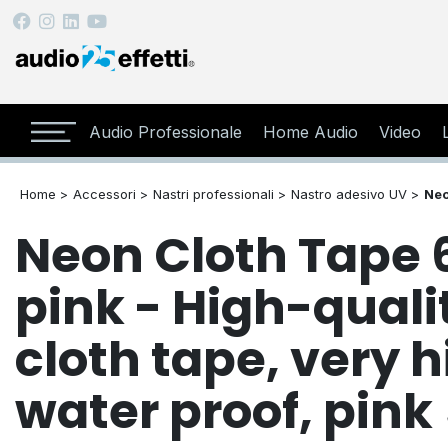
Audio Professionale
Home Audio
Video
Home >
Accessori >
Nastri professionali >
Nastro adesivo UV >
Neo
Neon Cloth Tape 
pink - High-qual
cloth tape, very h
water proof, pin