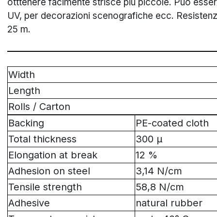
otttenere facimente strisce più piccole. Può essere
UV, per decorazioni scenografiche ecc. Resisten
25 m.
Width
Length
Rolls / Carton
Backing
PE-coated cloth
Total thickness
300 µ
Elongation at break
12 %
Adhesion on steel
3,14 N/cm
Tensile strength
58,8 N/cm
Adhesive
natural rubber