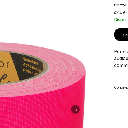
Prezzo d
SKU: 64
Disponi
Chi
Per sco
audioe
commer
Condivid