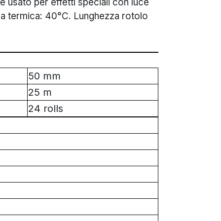
 usato per effetti speciali con luce
za termica: 40°C. Lunghezza rotolo
50 mm
25 m
24 rolls