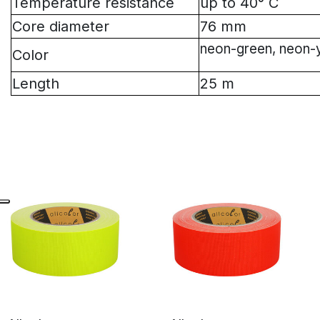
Temperature resistance
up to 40° C
Core diameter
76 mm
neon-green, neon-y
Color
Length
25 m