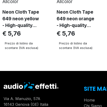
Allcolor
Allcolor
Neon Cloth Tape
Neon Cloth Tape
649 neon yellow
649 neon orange
- High-quality...
- High-quality...
€ 5,76
€ 5,76
Prezzo di listino da
Prezzo di listino da
scontare (IVA esclusa)
scontare (IVA esclusa)
SITE MA
Via A. Manuzio, 57A
Home
16143 Genova (GE) Italia
Chi Siamo