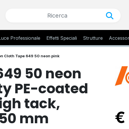
Luce Professionale
Effetti Speciali
Strutture
Accessor
n Cloth Tape 649 50 neon pink
649 50 neon
ity PE-coated
igh tack,
€
k 50 mm