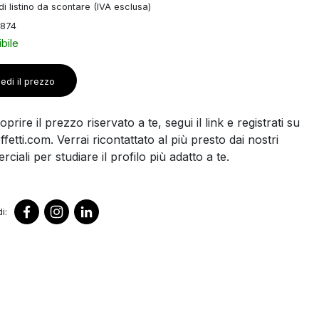
i listino da scontare (IVA esclusa)
8874
bile
edi il prezzo
prire il prezzo riservato a te, segui il link e registrati su
ffetti.com. Verrai ricontattato al più presto dai nostri
ciali per studiare il profilo più adatto a te.
i: