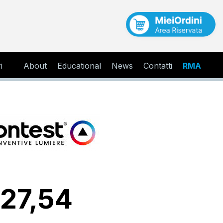
i
About
Educational
News
Contatti
RMA
 27,54