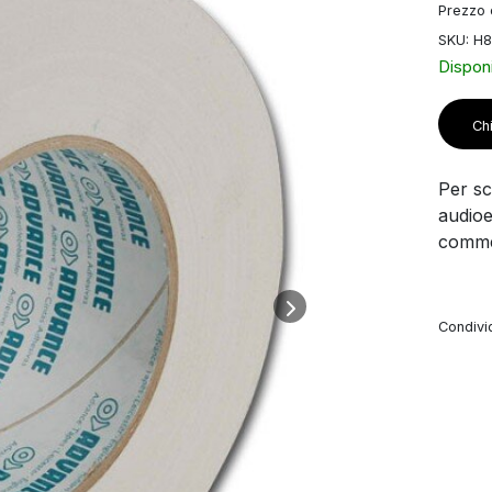
Prezzo d
SKU: H
Disponi
Chi
Per sco
audioe
commer
Condivid