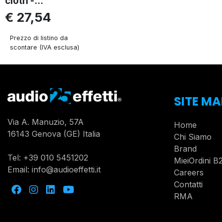
cloth -...
€ 27,54
Prezzo di listino da
scontare (IVA esclusa)
SITE MA
Via A. Manuzio, 57A
Home
16143 Genova (GE) Italia
Chi Siamo
Brand
Tel:
+39 010 5451202
MieiOrdini B
Email:
info@audioeffetti.it
Careers
Contatti
RMA