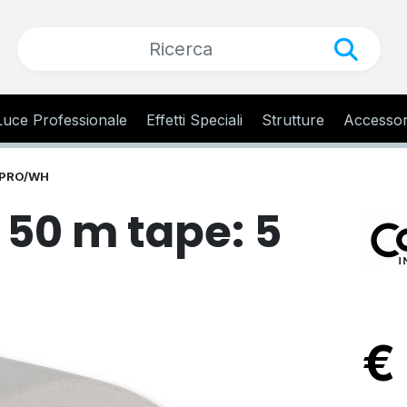
Luce Professionale
Effetti Speciali
Strutture
Accessor
-PRO/WH
50 m tape: 5
€