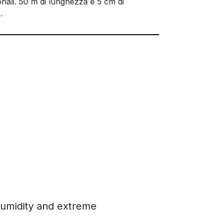
nali. 50 m di lunghezza e 5 cm di
.
 humidity and extreme