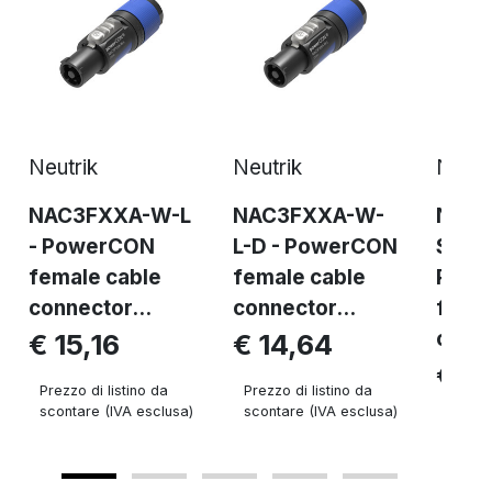
Neutrik
Neutrik
Neutr
NAC3FXXA-W-L
NAC3FXXA-W-
NAC3
- PowerCON
L-D - PowerCON
S-D -
female cable
female cable
Pow
connector...
connector...
femal
conne
€ 15,16
€ 14,64
€ 1
Prezzo di listino da
Prezzo di listino da
scontare (IVA esclusa)
scontare (IVA esclusa)
Prezzo 
sconta