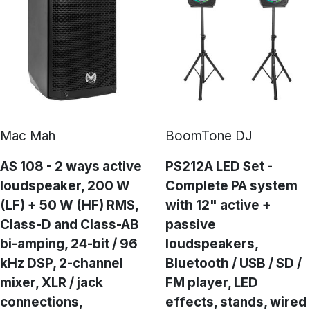
Mac Mah
BoomTone DJ
AS 108 - 2 ways active
PS212A LED Set -
loudspeaker, 200 W
Complete PA system
(LF) + 50 W (HF) RMS,
with 12" active +
Class-D and Class-AB
passive
bi-amping, 24-bit / 96
loudspeakers,
kHz DSP, 2-channel
Bluetooth / USB / SD /
mixer, XLR / jack
FM player, LED
connections,
effects, stands, wired