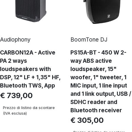
Audiophony
BoomTone DJ
CARBON12A - Active
PS15A-BT - 450 W 2-
PA 2 ways
way ABS active
loudspeakers with
loudspeaker, 15"
DSP, 12" LF + 1,35" HF,
woofer, 1" tweeter, 1
Bluetooth TWS, App
MIC input, 1 line input
and 1 link output, USB /
€ 739,00
SDHC reader and
Prezzo di listino da scontare
Bluetooth receiver
(IVA esclusa)
€ 305,00