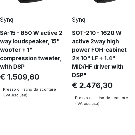
Synq
Synq
SA-15 - 650 W active 2
SQT-210 - 1620 W
way loudspeaker, 15"
active 2way high
woofer + 1"
power FOH-cabinet
compression tweeter,
2x 10" LF + 1.4"
with DSP
MID/HF driver with
DSP"
€ 1.509,60
€ 2.476,30
Prezzo di listino da scontare
(IVA esclusa)
Prezzo di listino da scontare
(IVA esclusa)