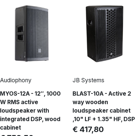
Audiophony
JB Systems
MYOS-12A - 12″, 1000
BLAST-10A - Active 2
W RMS active
way wooden
loudspeaker with
loudspeaker cabinet
integrated DSP, wood
,10" LF + 1.35" HF, DSP
cabinet
€ 417,80