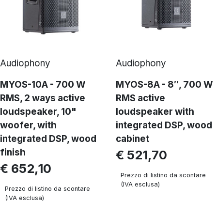
Audiophony
Audiophony
MYOS-10A - 700 W
MYOS-8A - 8″, 700 W
RMS, 2 ways active
RMS active
loudspeaker, 10"
loudspeaker with
woofer, with
integrated DSP, wood
integrated DSP, wood
cabinet
finish
€ 521,70
€ 652,10
Prezzo di listino da scontare
(IVA esclusa)
Prezzo di listino da scontare
(IVA esclusa)