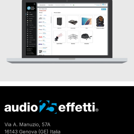
Via A. Manuzio, 57A
16143 Genova (GE) Italia