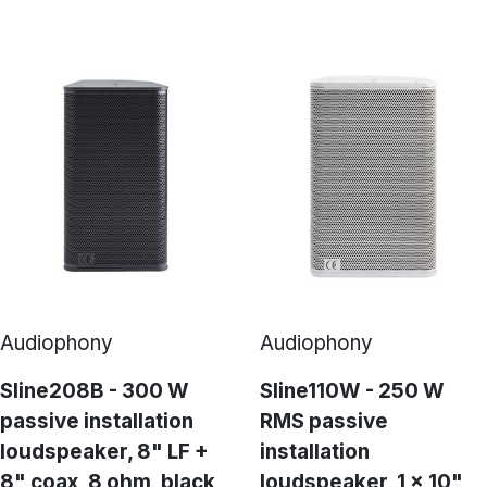
Audiophony
Audiophony
Sline208B - 300 W
Sline110W - 250 W
passive installation
RMS passive
loudspeaker, 8" LF +
installation
8" coax, 8 ohm, black
loudspeaker, 1 x 10"