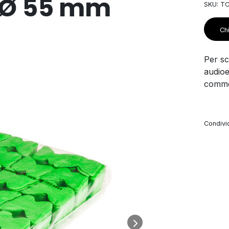
, Ø 55 mm
SKU: T
Chi
Per sco
audioe
commer
Condivid