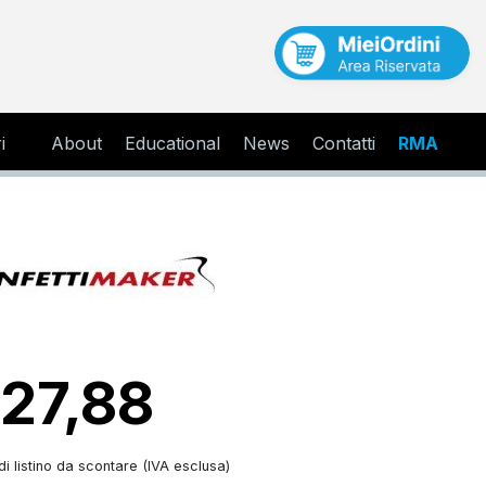
i
About
Educational
News
Contatti
RMA
 27,88
i listino da scontare (IVA esclusa)