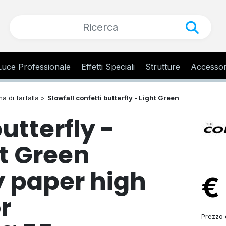
Luce Professionale
Effetti Speciali
Strutture
Accessor
a di farfalla >
Slowfall confetti butterfly - Light Green
utterfly -
ht Green
ly paper high
€
r
Prezzo d