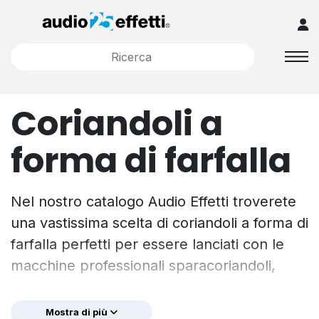
Coriandoli a
forma di farfalla
Nel nostro catalogo Audio Effetti troverete
una vastissima scelta di coriandoli a forma di
farfalla perfetti per essere lanciati con le
macchine professionali sparacoriandoli,
pensati per sbizzarrirvi a creare un effetto
scenografico davvero unico! Grazie al
Mostra di più