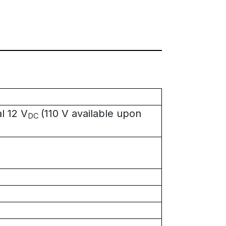
l 12 V
(110 V available upon
DC