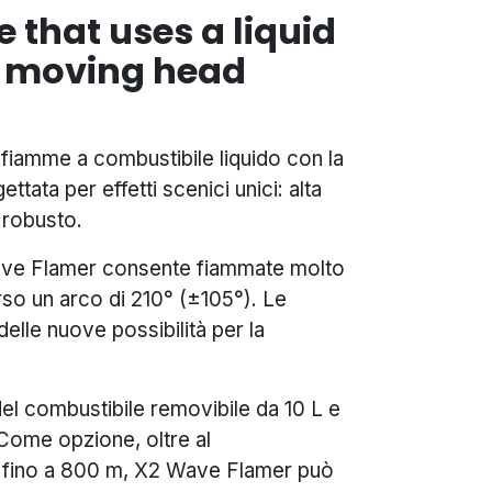
 that uses a liquid
h moving head
fiamme a combustibile liquido con la
tata per effetti scenici unici: alta
e robusto.
Wave Flamer consente fiammate molto
erso un arco di 210° (±105°). Le
elle nuove possibilità per la
del combustibile removibile da 10 L e
 Come opzione, oltre al
 fino a 800 m, X2 Wave Flamer può