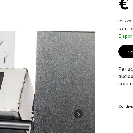
€
Prezzo d
SKU: 10
Disponi
Chi
Per sco
audioe
commer
Condivid