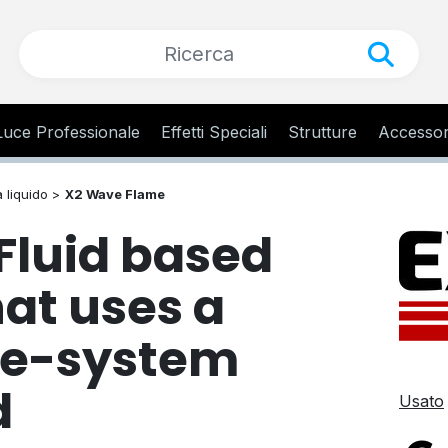
Luce Professionale
Effetti Speciali
Strutture
Accessor
 liquido >
X2 Wave Flame
Fluid based
at uses a
ame-system
d
Usato