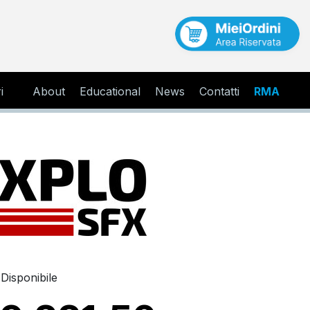
i
About
Educational
News
Contatti
RMA
Disponibile