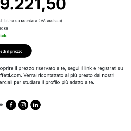
 9.221,50
i listino da scontare (IVA esclusa)
3089
bile
edi il prezzo
prire il prezzo riservato a te, segui il link e registrati su
ffetti.com. Verrai ricontattato al più presto dai nostri
ciali per studiare il profilo più adatto a te.
i: