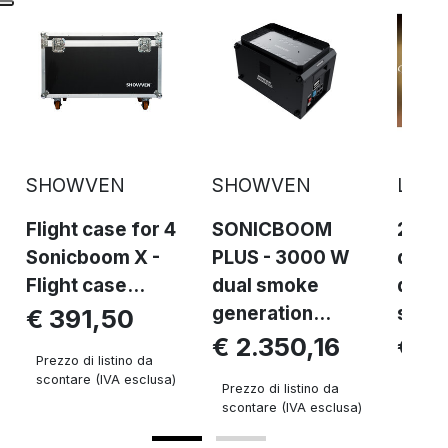
SHOWVEN
SHOWVEN
Le Ma
Flight case for 4
SONICBOOM
2905 
Sonicboom X -
PLUS - 3000 W
quick
Flight case...
dual smoke
dissi
generation...
smoke
€ 391,50
€ 2.350,16
€ 3
Prezzo di listino da
scontare (IVA esclusa)
Prezzo di listino da
Prezzo 
scontare (IVA esclusa)
sconta