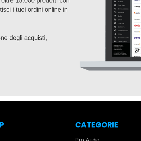
a oltre 15.000 prodotti con
sci i tuoi ordini online in
ne degli acquisti,
P
CATEGORIE
Pro Audio