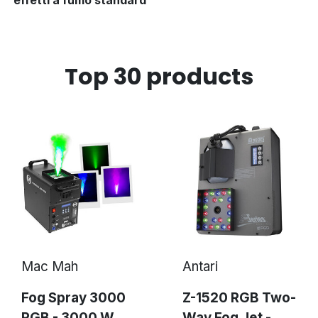
effetti a fumo standard
Top 30 products
Mac Mah
Antari
Fog Spray 3000
Z-1520 RGB Two-
RGB - 3000 W
Way Fog Jet -