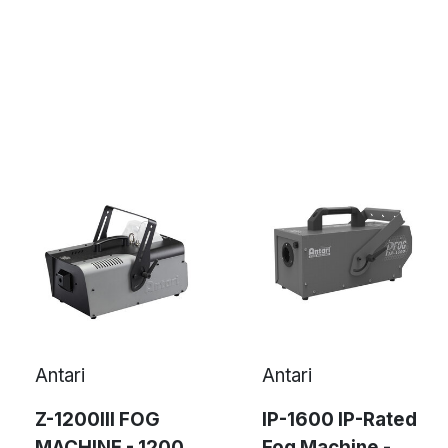
Antari
Antari
Z-1200III FOG
IP-1600 IP-Rated
MACHINE - 1200
Fog Machine -