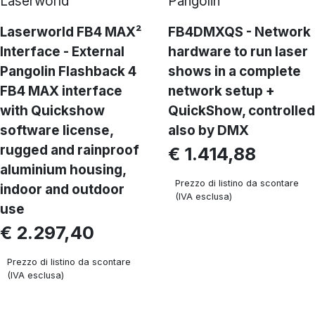
Laserworld
Pangolin
Laserworld FB4 MAX²
FB4DMXQS - Network
Interface - External
hardware to run laser
Pangolin Flashback 4
shows in a complete
FB4 MAX interface
network setup +
with Quickshow
QuickShow, controlled
software license,
also by DMX
rugged and rainproof
€ 1.414,88
aluminium housing,
Prezzo di listino da scontare
indoor and outdoor
(IVA esclusa)
use
€ 2.297,40
Prezzo di listino da scontare
(IVA esclusa)