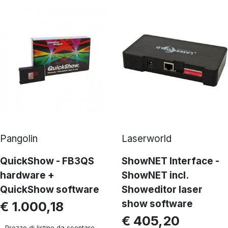
Pangolin
Laserworld
QuickShow - FB3QS
ShowNET Interface -
hardware +
ShowNET incl.
QuickShow software
Showeditor laser
show software
€ 1.000,18
€ 405,20
Prezzo di listino da scontare