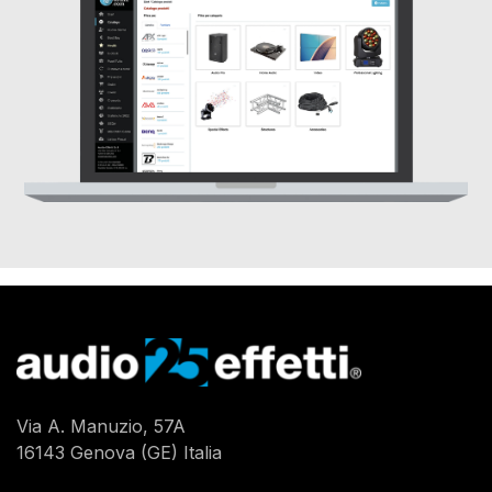
Via A. Manuzio, 57A
16143 Genova (GE) Italia