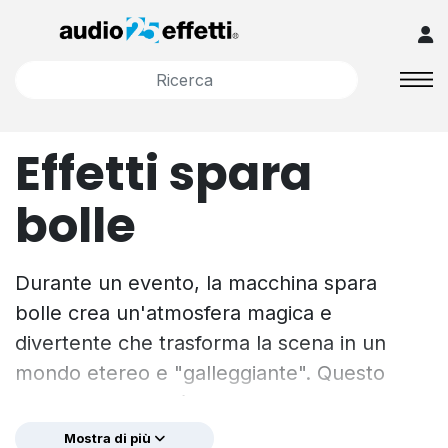
Effetti spara
bolle
Durante un evento, la macchina spara
bolle crea un'atmosfera magica e
divertente che trasforma la scena in un
mondo etereo e "galleggiante". Questo
genere di effetto è molto apprezzato e si
presta adessere utilizzato
Mostra di più