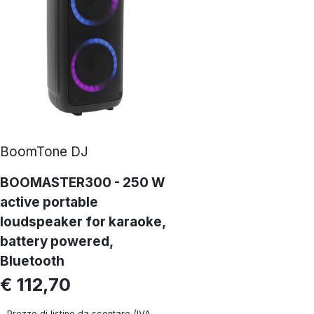
BoomTone DJ
BOOMASTER300 - 250 W
active portable
loudspeaker for karaoke,
battery powered,
Bluetooth
€ 112,70
Prezzo di listino da scontare (IVA