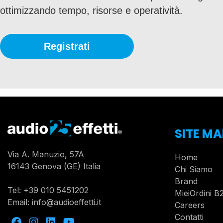
ottimizzando tempo, risorse e operatività.
Registrati
SITE MA
Via A. Manuzio, 57A
Home
16143 Genova (GE) Italia
Chi Siamo
Brand
Tel:
+39 010 5451202
MieiOrdini B
Email:
info@audioeffetti.it
Careers
Contatti