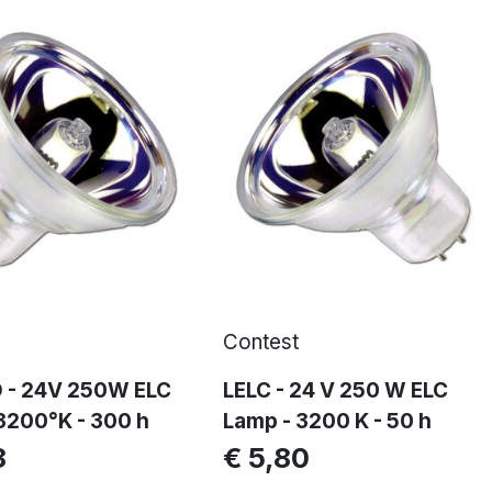
Contest
D - 24V 250W ELC
LELC - 24 V 250 W ELC
3200°K - 300 h
Lamp - 3200 K - 50 h
8
€ 5,80