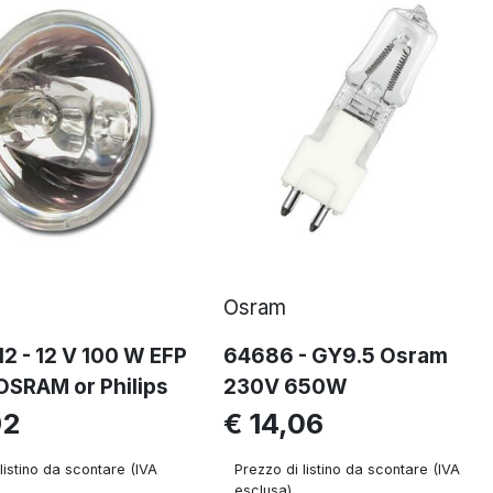
Osram
2 - 12 V 100 W EFP
64686 - GY9.5 Osram
OSRAM or Philips
230V 650W
92
€ 14,06
listino da scontare (IVA
Prezzo di listino da scontare (IVA
esclusa)