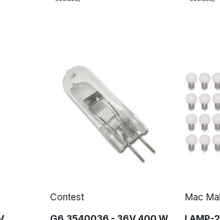
Contest
Mac Ma
V
G6,3540036 - 36V 400 W
LAMP-2