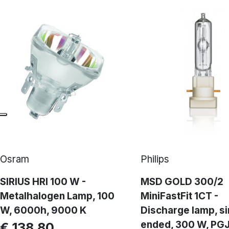
Osram
Philips
SIRIUS HRI 100 W -
MSD GOLD 300/2
Metalhalogen Lamp, 100
MiniFastFit 1CT -
W, 6000h, 9000 K
Discharge lamp, si
ended, 300 W, PG
€ 138,80