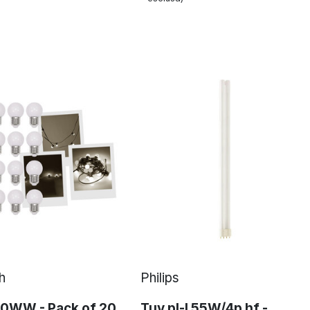
h
Philips
0WW - Pack of 20
Tuv pl-l 55W/4p hf -