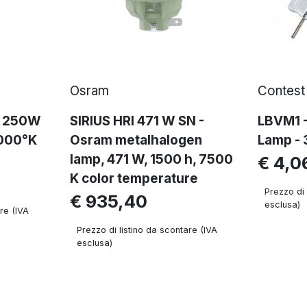
Osram
Contest
V 250W
SIRIUS HRI 471 W SN -
LBVM1 
000°K
Osram metalhalogen
Lamp -
lamp, 471 W, 1500 h, 7500
€ 4,0
K color temperature
Prezzo di 
€ 935,40
esclusa)
re (IVA
Prezzo di listino da scontare (IVA
esclusa)