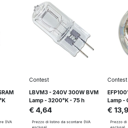
Contest
Contest
OSRAM
LBVM3 - 240V 300W BVM
EFP1001
°K
Lamp - 3200°K - 75 h
Lamp - 
€ 4,64
€ 13,
re (IVA
Prezzo di listino da scontare (IVA
Prezzo di 
esclusa)
esclusa)