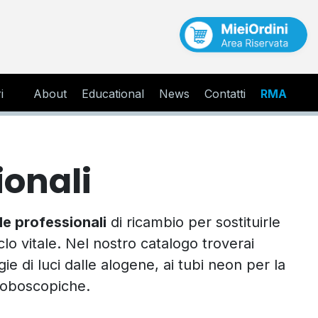
i
About
Educational
News
Contatti
RMA
onali
e professionali
di ricambio per sostituirle
iclo vitale. Nel nostro catalogo troverai
gie di luci dalle alogene, ai tubi neon per la
troboscopiche.