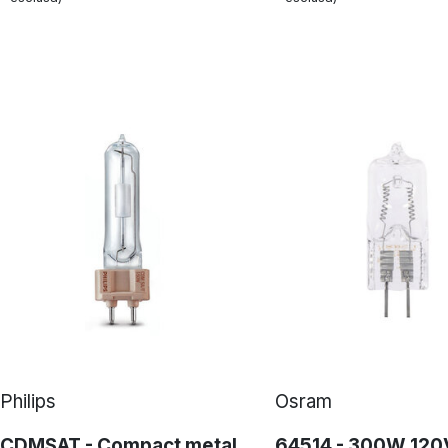
Philips
Osram
CDMSAT - Compact metal
64514 - 300W 120