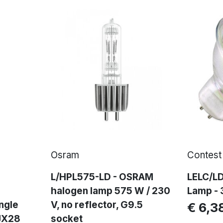
Osram
Contest
L/HPL575-LD - OSRAM
LELC/L
halogen lamp 575 W / 230
Lamp - 
ngle
V, no reflector, G9.5
€ 6,3
JX28
socket