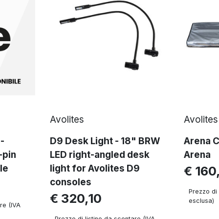
Avolites
Avolites
-
D9 Desk Light - 18" BRW
Arena C
-pin
LED right-angled desk
Arena
le
light for Avolites D9
€ 160
consoles
Prezzo di 
€ 320,10
esclusa)
re (IVA
Prezzo di listino da scontare (IVA