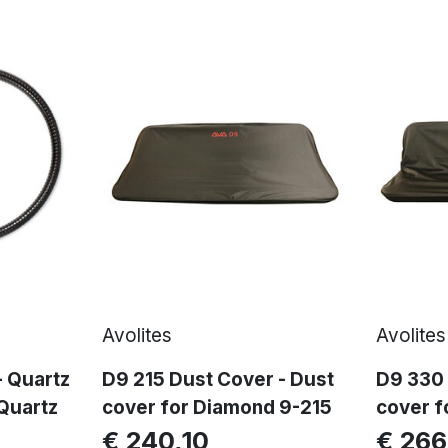
Avolites
Avolites
- Quartz
D9 215 Dust Cover - Dust
D9 330 
 Quartz
cover for Diamond 9-215
cover f
€ 240,10
€ 266