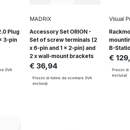
MADRIX
Visual 
.0 Plug
Accessory Set ORION -
Rackmou
 x 3-pin
Set of screw terminals (2
mountin
x 6-pin and 1 x 2-pin) and
B-Stati
2 x wall-mount brackets
€ 129
€ 36,94
re (IVA
Prezzo di 
esclusa)
Prezzo di listino da scontare (IVA
esclusa)