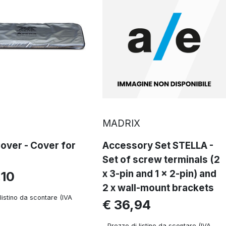
MADRIX
over - Cover for
Accessory Set STELLA -
Set of screw terminals (2
x 3-pin and 1 x 2-pin) and
,10
2 x wall-mount brackets
listino da scontare (IVA
€ 36,94
Prezzo di listino da scontare (IVA