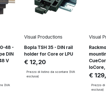
Visual Productions
Visual 
0-48 -
Bopla TSH 35 - DIN rail
Rackmou
ape DIN
holder for Core or LPU
mountin
 48 V
CueCor
€ 12,20
IoCore
Prezzo di listino da scontare (IVA
€ 129
esclusa)
re (IVA
Prezzo di 
esclusa)