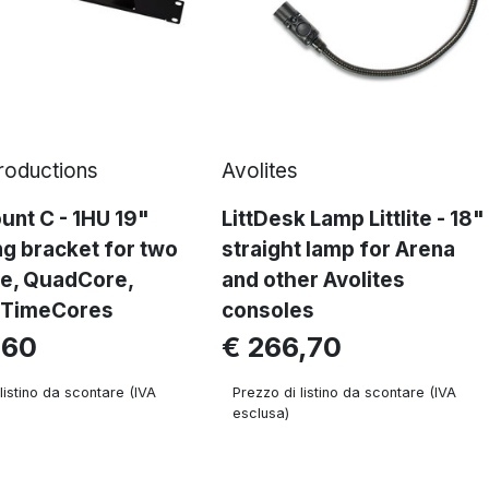
Productions
Avolites
nt C - 1HU 19"
LittDesk Lamp Littlite - 18"
g bracket for two
straight lamp for Arena
e, QuadCore,
and other Avolites
, TimeCores
consoles
,60
€ 266,70
listino da scontare (IVA
Prezzo di listino da scontare (IVA
esclusa)